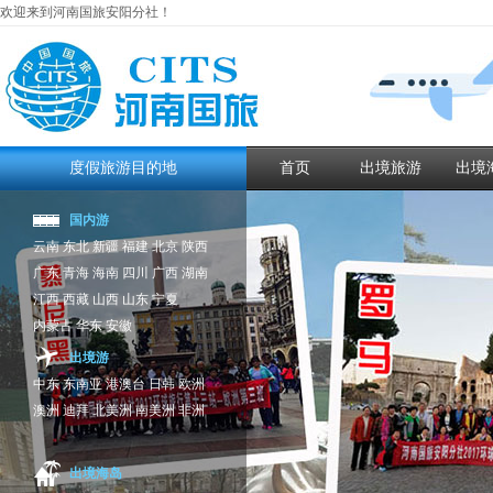
欢迎来到河南国旅安阳分社！
度假旅游目的地
首页
出境旅游
出境
国内游
云南
东北
新疆
福建
北京
陕西
广东
青海
海南
四川
广西
湖南
江西
西藏
山西
山东
宁夏
内蒙古
华东
安徽
出境游
中东
东南亚
港澳台
日韩
欧洲
澳洲
迪拜
北美洲
南美洲
非洲
出境海岛