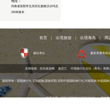
地址：
河南省安阳市北关区红旗路沃尔玛北
200米路东
首页
|
出境旅游
|
出境海岛
|
周
诚信单位
服务质量有保
友情链接：
欣欣旅游网
旅交汇
中国旅行社总社（青岛）有限
版权所有：安阳旅行社,安阳国旅,国旅安阳,安阳中国国际旅行社,河南国旅,中国国旅安阳分社,
联系电话：0372-5088988 1359810846