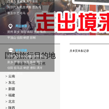
巴厘岛
夏威夷
天宁塞班
马尔代夫
毛里求斯
普吉岛
塞舌尔
巴哈马
周边旅游
郑州
新乡
洛阳
南阳
开封
焦作
平顶山
信阳
鹤壁
邯郸
研学团建
共
0
页
0
条记录
国内旅行目的地
郑州
开封
洛阳
南阳
安阳
商丘
新乡
平顶山
许昌
焦作
周口
旅游景点，一目了然
信阳
驻马店
鹤壁
濮阳
漯河
三门峡
济源
> 云南
> 东北
> 新疆
> 福建
> 北京
> 陕西